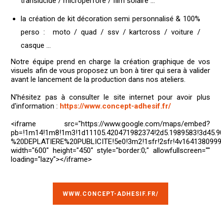
translucide / microperforé / film solaire …
la création de kit décoration semi personnalisé & 100%
perso : moto / quad / ssv / kartcross / voiture /
casque …
Notre équipe prend en charge la création graphique de vos
visuels afin de vous proposez un bon à tirer qui sera à valider
avant le lancement de la production dans nos ateliers.
N'hésitez pas à consulter le site internet pour avoir plus
d'information :
https://www.concept-adhesif.fr/
<iframe src="https://www.google.com/maps/embed?
pb=!1m14!1m8!1m3!1d11105.420471982374!2d5.1989583!3d45.
%20DEPLATIERE%20PUBLICITE!5e0!3m2!1sfr!2sfr!4v16413809998
width="600" height="450" style="border:0;" allowfullscreen=""
loading="lazy"></iframe>
WWW.CONCEPT-ADHESIF.FR/