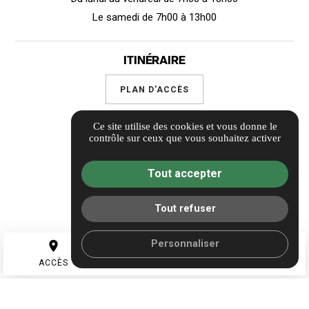
Le samedi de 7h00 à 13h00
ITINÉRAIRE
PLAN D'ACCÈS
Ce site utilise des cookies et vous donne le
Suivez-nous
contrôle sur ceux que vous souhaitez activer
Tout accepter
Guide local
Informations complémentaires
Tout refuser
Mentions légales
call
Politique de confidentialité
Personnaliser
place
mail
Gestion des cookies
TEL
ACCÈS
CONTACT